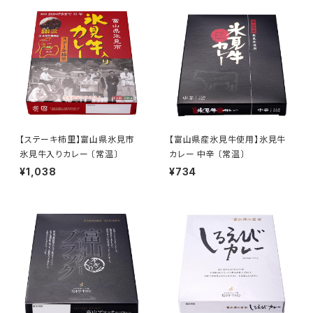
【ステーキ柿里】富山県氷見市
【富山県産氷見牛使用】氷見牛
氷見牛入りカレー 〔常温〕
カレー 中辛 〔常温〕
¥1,038
¥734