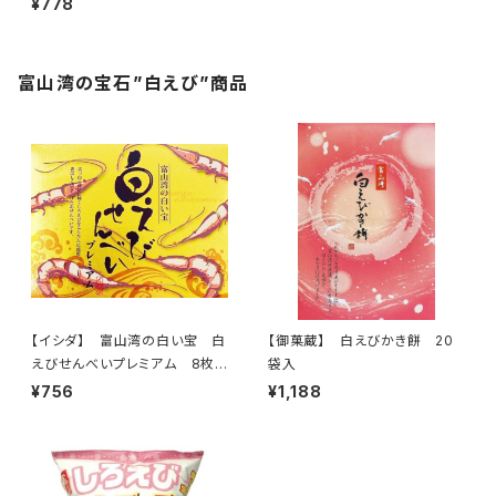
¥778
富山湾の宝石”白えび”商品
【イシダ】 富山湾の白い宝 白
【御菓蔵】 白えびかき餅 20
えびせんべいプレミアム 8枚
袋入
入り
¥756
¥1,188