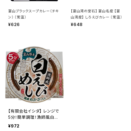
富山ブラックスープカレー（チキ
【富山湾の宝石】 富山名産 【富
ン） 〔常温〕
山湾産】 しろえびカレー 〔常温〕
¥626
¥648
【有限会社イシダ】 レンジで
5分！簡単調理！漁師風白え
びめし
¥972