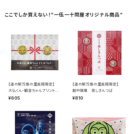
ここでしか買えない！”一伍一十問屋オリジナル商品”
【道の駅万葉の里高岡限定】
【道の駅万葉の里高岡限定】
大仏くん・観音ちゃんプリントク
越中銘菓 蒸しきんつば
ッキー
¥605
¥810