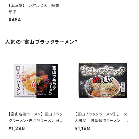
【海津屋】 氷見うどん 細麺
単品
¥454
人気の”富山ブラックラーメン”
【富山名物ラーメン】 富山ブラッ
【富山ブラックラーメン】 らーめ
クラーメン・白えびラーメン 食べ
ん誠や 濃厚醤油ラーメン 3
比べセット（生めん／計４食入
食入り
¥1,296
¥1,188
り）