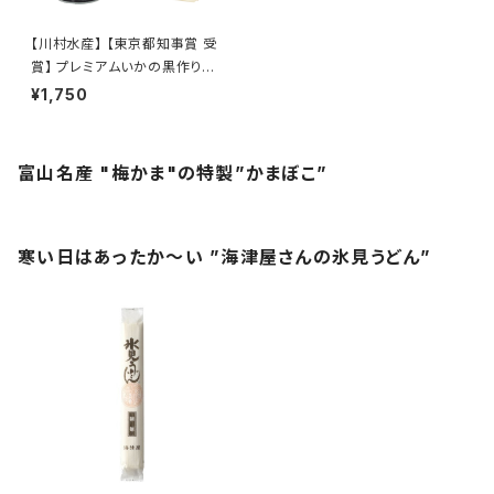
【川村水産】 【東京都知事賞 受
賞】 プレミアムいかの黒作り
（冷蔵)
¥1,750
富山名産 "梅かま"の特製”かまぼこ”
寒い日はあったか～い ”海津屋さんの氷見うどん”