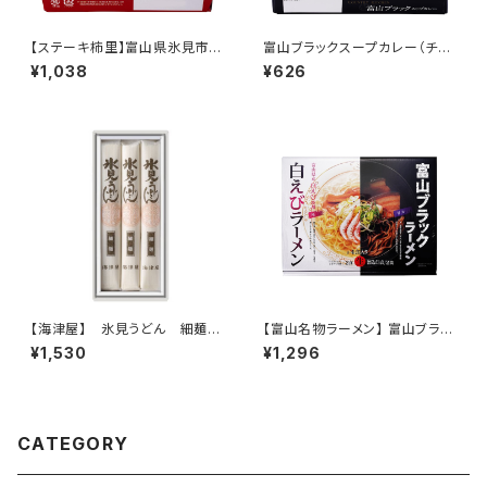
【ステーキ柿里】富山県氷見市
富山ブラックスープカレー（チキ
氷見牛入りカレー 〔常温〕
ン） 〔常温〕
¥1,038
¥626
【海津屋】 氷見うどん 細麺 3
【富山名物ラーメン】 富山ブラッ
本入り
クラーメン・白えびラーメン 食べ
¥1,530
¥1,296
比べセット（生めん／計４食入
り）
CATEGORY