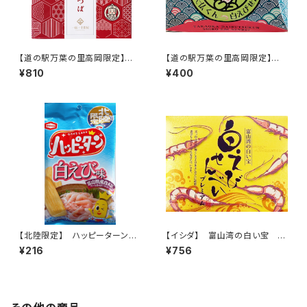
【道の駅万葉の里高岡限定】
【道の駅万葉の里高岡限定】
越中銘菓 蒸しきんつば
高岡大仏くん白えびせんべい
¥810
¥400
【北陸限定】 ハッピーターン
【イシダ】 富山湾の白い宝 白
白えび味 34g
えびせんべいプレミアム 8枚
¥216
¥756
入り