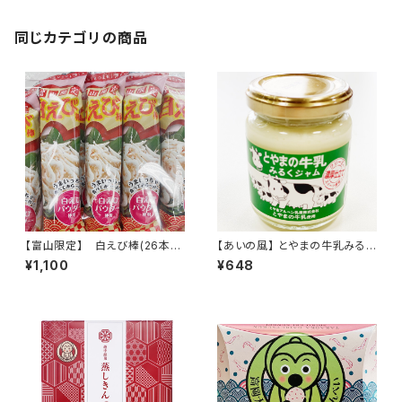
同じカテゴリの商品
【富山限定】 白えび棒(26本入
【あいの風】 とやまの牛乳みるく
り)
ジャム
¥1,100
¥648