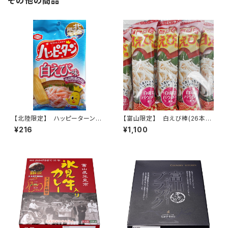
その他の商品
【北陸限定】 ハッピーターン
【富山限定】 白えび棒(26本入
白えび味 34g
り)
¥216
¥1,100