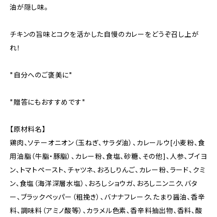
油が隠し味。
チキンの旨味とコクを活かした自慢のカレーをどうぞ召し上が
れ！
"自分へのご褒美に"
"贈答にもおすすめです"
【原材料名】
鶏肉、ソテーオニオン（玉ねぎ、サラダ油）、カレールウ[小麦粉、食
用油脂（牛脂・豚脂）、カレー粉、食塩、砂糖、その他]、人参、ブイヨ
ン、トマトペースト、チャツネ、おろしりんご、カレー粉、ラード、クミ
ン、食塩（海洋深層水塩）、おろしショウガ、おろしニンニク、バタ
ー、ブラックペッパー（粗挽き）、バナナフレーク、たまり醤油、香辛
料、調味料（アミノ酸等）、カラメル色素、香辛料抽出物、香料、酸