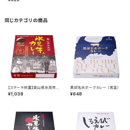
同じカテゴリの商品
【ステーキ柿里】富山県氷見市
黒部名水ポークカレー 〔常温〕
氷見牛入りカレー 〔常温〕
¥1,038
¥648