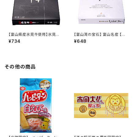
【富山県産氷見牛使用】氷見牛
【富山湾の宝石】 富山名産 【富
カレー 中辛 〔常温〕
山湾産】 しろえびカレー 〔常温〕
¥734
¥648
その他の商品