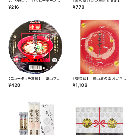
【北陸限定】 ハッピーターン
【道の駅万葉の里高岡限定】
白えび味 34g
高岡大仏くん限定焼
¥216
¥778
【ニュータッチ凄麺】 富山ブラ
【御菓蔵】 富山湾の幸おかき
ック カップ麺 1人前(1個)
白えび＆ほたるいか 20袋入
¥428
¥1,188