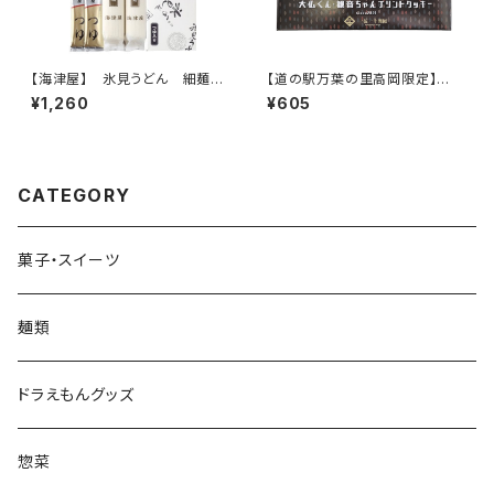
【海津屋】 氷見うどん 細麺2
【道の駅万葉の里高岡限定】
本・つゆ4袋セット
大仏くん・観音ちゃんプリントク
¥1,260
¥605
ッキー
CATEGORY
菓子・スイーツ
麺類
ドラえもんグッズ
惣菜