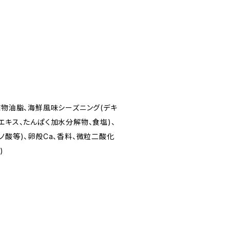
植物油脂、海鮮風味シーズニング(デキ
エキス、たんぱく加水分解物、食塩)、
ノ酸等)、卵殻Ca、香料、微粒二酸化
)