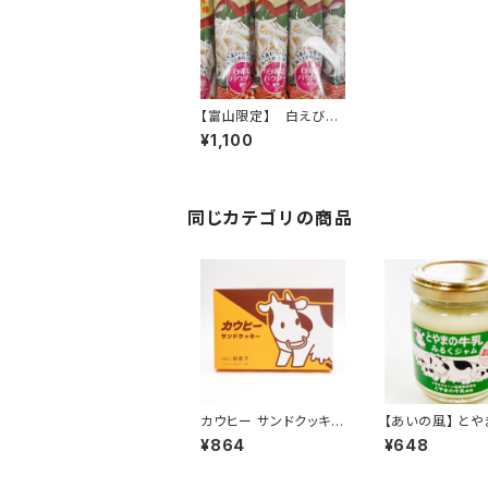
【富山限定】 白えび棒
(26本入り)
¥1,100
同じカテゴリの商品
カウヒー サンドクッキ
【あいの風】 と
ー 5個入り
乳みるくジャム
¥864
¥648