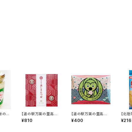
やまの牛
【道の駅万葉の里高岡
【道の駅万葉の里高岡
【北陸
限定】 越中銘菓 蒸
限定】 高岡大仏くん白
ターン
¥810
¥400
¥216
しきんつば
えびせんべい
g