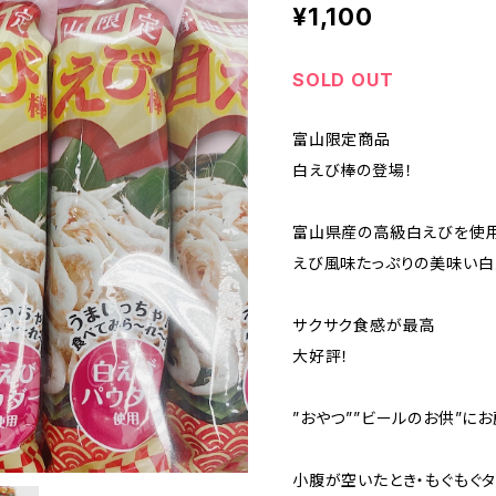
¥1,100
SOLD OUT
富山限定商品
白えび棒の登場！
富山県産の高級白えびを使
えび風味たっぷりの美味い白
サクサク食感が最高
大好評！
”おやつ””ビールのお供”にお
小腹が空いたとき・もぐもぐタイ