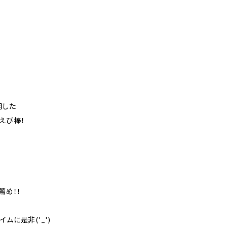
用した
えび棒！
薦め！！
ムに是非('_')