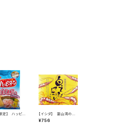
限定】 ハッピー
【イシダ】 富山湾の白
 白えび味 34
い宝 白えびせんべい
¥756
プレミアム 8枚入り